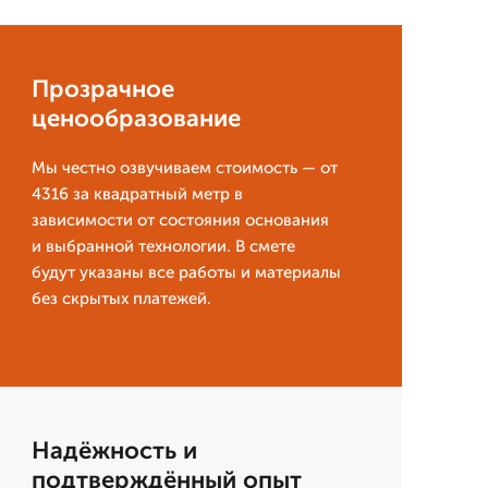
Прозрачное
ценообразование
Мы честно озвучиваем стоимость — от
4316 за квадратный метр в
зависимости от состояния основания
и выбранной технологии. В смете
будут указаны все работы и материалы
без скрытых платежей.
Надёжность и
подтверждённый опыт