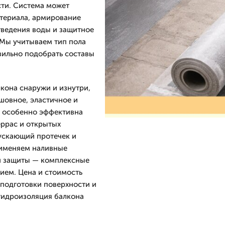
сти. Система может
атериала, армирование
тведения воды и защитное
 Мы учитываем тип пола
вильно подобрать составы
кона снаружи и изнутри,
шовное, эластичное и
а особенно эффективна
еррас и открытых
ускающий протечек и
рименяем наливные
ой защиты — комплексные
ем. Цена и стоимость
подготовки поверхности и
гидроизоляция балкона