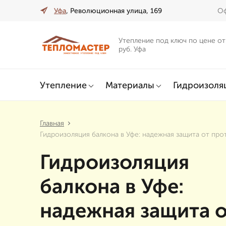
Уфа
, Революционная улица, 169
Оф
Утепление под ключ по цене от
руб. Уфа
Утепление
Материалы
Гидроизоля
Главная
Гидроизоляция балкона в Уфе: надежная защита от про
Гидроизоляция
балкона в Уфе:
надежная защита 