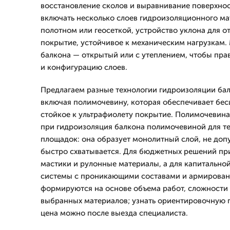
восстановление сколов и выравнивание поверхно
включать несколько слоев гидроизоляционного м
полотном или геосеткой, устройство уклона для о
покрытие, устойчивое к механическим нагрузкам.
балкона — открытый или с утеплением, чтобы пра
и конфигурацию слоев.
Предлагаем разные технологии гидроизоляции бал
включая полимочевину, которая обеспечивает бес
стойкое к ультрафиолету покрытие. Полимочевин
при гидроизоляция балкона полимочевиной для т
площадок: она образует монолитный слой, не доп
быстро схватывается. Для бюджетных решений п
мастики и рулонные материалы, а для капитальн
системы с проникающими составами и армировани
формируются на основе объема работ, сложности 
выбранных материалов; узнать ориентировочную 
цена можно после выезда специалиста.