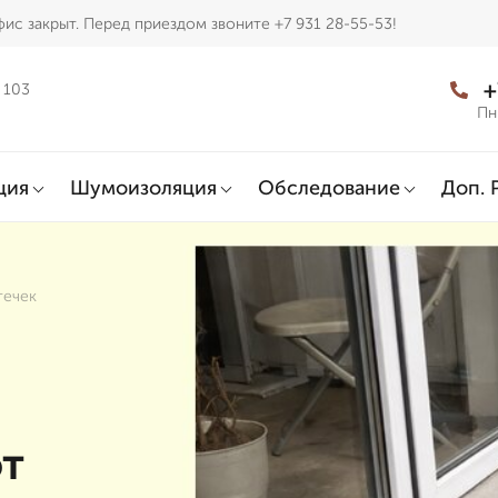
ис закрыт. Перед приездом звоните +7 931 28-55-53!
+
 103
Пн
ция
Шумоизоляция
Обследование
Доп. 
течек
от