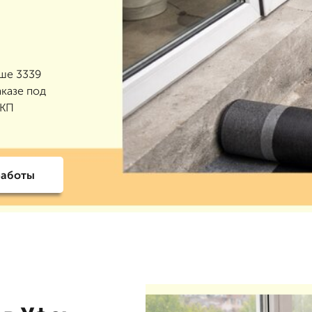
ыше 3339
аказе под
 КП
работы