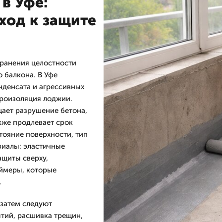
в Уфе:
ход к защите
хранения целостности
о балкона. В Уфе
нденсата и агрессивных
дроизоляция лоджии.
ает разрушение бетона,
кже продлевает срок
тояние поверхности, тип
риалы: эластичные
ащиты сверху,
ймеры, которые
.
 затем следуют
тий, расшивка трещин,