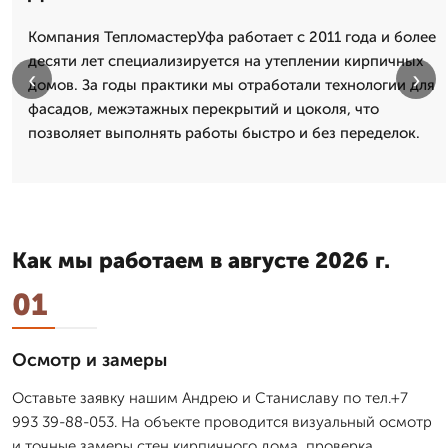
Компания ТепломастерУфа работает с 2011 года и более
десяти лет специализируется на утеплении кирпичных
‹
›
домов. За годы практики мы отработали технологии для
фасадов, межэтажных перекрытий и цоколя, что
позволяет выполнять работы быстро и без переделок.
Как мы работаем в августе 2026 г.
01
Осмотр и замеры
Оставьте заявку нашим Андрею и Станиславу по тел.+7
993 39-88-053. На объекте проводится визуальный осмотр
и точные замеры стен кирпичного дома, проверка