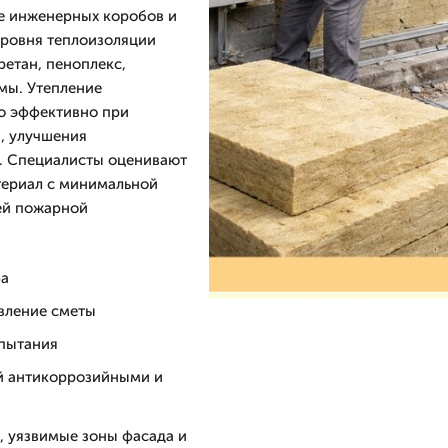
ие инженерных коробов и
уровня теплоизоляции
етан, пеноплекс,
мы. Утепление
о эффективно при
, улучшения
х. Специалисты оценивают
териал с минимальной
ей пожарной
фа
авление сметы
спытания
й антикоррозийными и
 уязвимые зоны фасада и