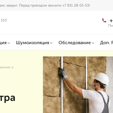
ис закрыт. Перед приездом звоните +7 931 28-55-53!
+
 103
Пн
ция
Шумоизоляция
Обследование
Доп. 
ежение и
тра