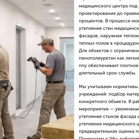
медицинского центра под 
проектирования до приемки
процентов. В процессе м
утепление стен медицинск
фасадов, наружная теплои
теплых полов в процедурн
Для объектов с ограничен
пенополиуретан как легки
ппу обеспечивает плотное
длительный срок службы.
Мы учитываем нормативы 
учреждений: подбор матер
конкретного объекта. В р
мероприятия — увеличение
утепление стыков фасада 
утепления медицинского ц
предварительная оценка п
Приезжаем в Уфу, работае