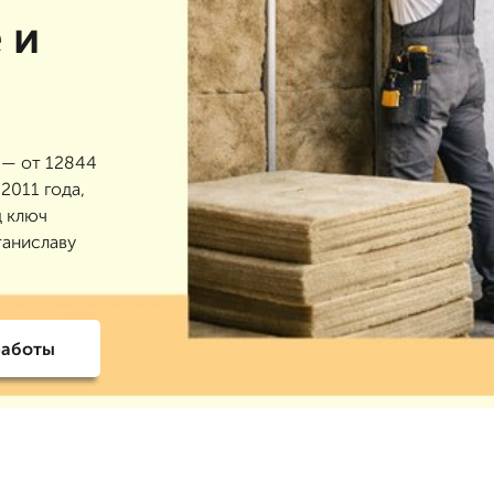
 и
 — от 12844
2011 года,
д ключ
таниславу
работы