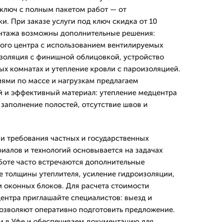
ключ с полным пакетом работ — от
. При заказе услуги под ключ скидка от 10
онтажа возможны дополнительные решения:
ого центра с использованием вентилируемых
золяция с финишной облицовкой, устройство
ых комнатах и утепление кровли с пароизоляцией.
иями по массе и нагрузкам предлагаем
й и эффективный материал: утепление медцентра
 заполнение полостей, отсутствие швов и
и требования частных и государственных
иалов и технологий основывается на задачах
аботе часто встречаются дополнительные
 толщины утеплителя, усиление гидроизоляции,
и оконных блоков. Для расчета стоимости
ентра приглашайте специалистов: выезд и
озволяют оперативно подготовить предложение.
м в Уфе и обеспечиваем документацию для