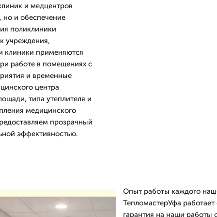
клиник и медцентров
, но и обеспечение
ния поликлиники
ик учреждения,
ии клиники применяются
ри работе в помещениях с
риятия и временные
ицинского центра
лощади, типа утеплителя и
епления медицинского
 предоставляем прозрачный
льной эффективностью.
Опыт работы каждого наше
ТепломастерУфа работает с
гарантия на наши работы 