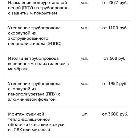
Напыление полиуретановой
м.п.
от 2877 руб.
пеной (ППУ) на трубопровод
с защитным покрытием
Утепление трубопровода
м.п.
от 1100 руб.
скорлупой из
экструдированного
пенополистирола (ЭППС)
Изоляция трубопровода
м.п.
от 668 руб.
вспененным полиэтиленом в
мембране
Утепление трубопровода
м.п.
от 1952 руб.
скорлупой из
пенополиуретана (ППУ) с
алюминиевой фольгой
Монтаж съемной
шт.
от 3600 руб.
теплоизоляционной
оболочки (жесткие кожухи
из ПВХ или металла)