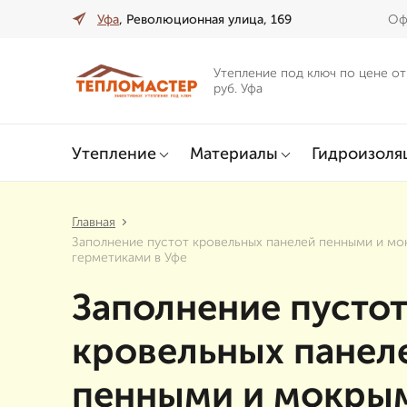
Уфа
, Революционная улица, 169
Оф
Утепление под ключ по цене от
руб. Уфа
Утепление
Материалы
Гидроизоля
Главная
Заполнение пустот кровельных панелей пенными и м
герметиками в Уфе
Заполнение пусто
кровельных панел
пенными и мокры