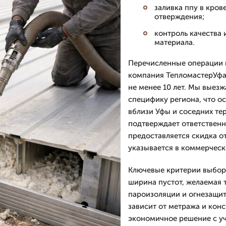
заливка ппу в кров
отверждения;
контроль качества 
материала.
Перечисленные операции
компания ТепломастерУфа 
не менее 10 лет. Мы выез
специфику региона, что о
вблизи Уфы и соседних те
подтверждает ответственн
предоставляется скидка о
указывается в коммерческ
Ключевые критерии выбора
ширина пустот, желаемая 
пароизоляции и огнезащит
зависит от метража и кон
экономичное решение с у