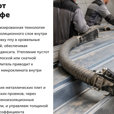
от
Уфе
изированная технология
золяционного слоя внутри
вку ппу в кровельные
й, обеспечивая
денсата. Утепление пустот
лоской или скатной
литель приводит к
 микроклимата внутри
ния металлических плит и
ких проемов, через
 пеноизоляционные
ли, и управляем толщиной
коэффициента