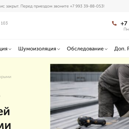
ис закрыт. Перед приездом звоните +7 993 39-88-053!
+7
 103
Пн
ция
Шумоизоляция
Обследование
Доп. 
окрыми
т
ей
ми