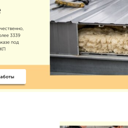
е
ачественно,
более 3339
аказе под
 КП
работы