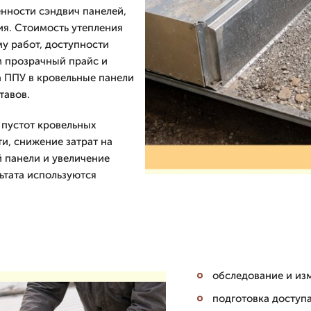
нности сэндвич панелей,
ия. Стоимость утепления
у работ, доступности
м прозрачный прайс и
а ППУ в кровельные панели
тавов.
пустот кровельных
и, снижение затрат на
й панели и увеличение
ьтата используются
обследование и из
подготовка доступа