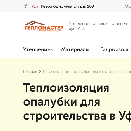
Уфа
, Революционная улица, 169
Оф
Утепление под ключ по цене от
руб. Уфа
Утепление
Материалы
Гидроизоля
Главная
Теплоизоляция опалубки для строительства 
Теплоизоляция
опалубки для
строительства в У