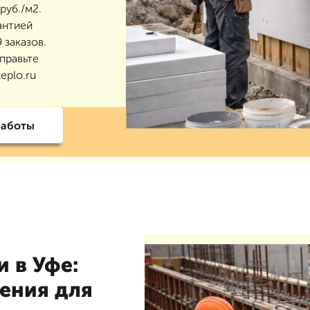
руб./м2.
антией
 заказов.
правьте
eplo.ru
работы
 в Уфе:
ения для