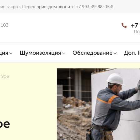
ис закрыт. Перед приездом звоните +7 993 39-88-053!
+7
 103
Пн
ция
Шумоизоляция
Обследование
Доп. 
в Уфе
фе