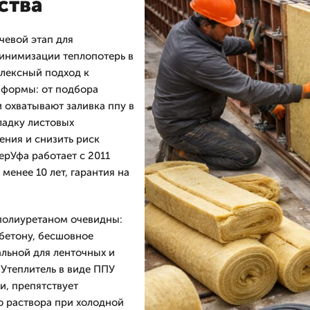
ства
чевой этап для
минимизации теплопотерь в
плексный подход к
 формы: от подбора
 охватывают заливка ппу в
ладку листовых
ения и снизить риск
рУфа работает с 2011
менее 10 лет, гарантия на
полиуретаном очевидны:
 бетону, бесшовное
альной для ленточных и
 Утеплитель в виде ППУ
и, препятствует
о раствора при холодной