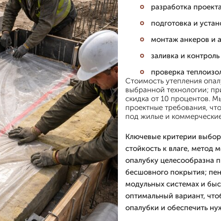
разработка проект
подготовка и устан
монтаж анкеров и 
заливка и контроль
проверка теплоизо
Стоимость утепления опал
выбранной технологии; при
скидка от 10 процентов. 
проектные требования, чт
под жилые и коммерческие
Ключевые критерии выбора
стойкость к влаге, метод 
опалубку целесообразна 
бесшовного покрытия; пен
модульных системах и бы
оптимальный вариант, что
опалубки и обеспечить ну