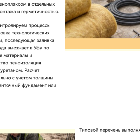
еноплэксом в отдельных
монтажа и герметичностью.
онтролируем процессы
новка технологических
и, последующая заливка
ада выезжает в Уфу по
е материалы и
ство пеноизоляция
уретаном. Расчет
ально с учетом толщины
ленточный фундамент или
Типовой перечень выполня