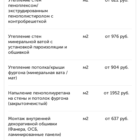
Утепление стен
м2
от 822 руб.
пеноплексом/
экструдированным
пенополистиролом с
контробрешеткой
Утепление стен
м2
от 976 руб.
минеральной ватой с
установкой пароизоляции и
обшивкой
Утепление потолка/крыши
м2
от 904 руб.
фургона (минеральная вата /
мат)
Напыление пенополиуретана
м2
от 1952 руб.
на стены и потолок фургона
(закрытоячеистый)
Монтаж внутренней
м2
от 637 руб.
декоративной обшивки
(Фанера, ОСБ,
ламинированные панели)