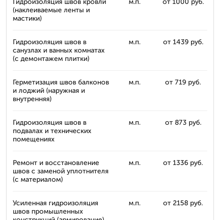
Гидроизоляция швов кровли
м.п.
от 1000 руб.
(наклеиваемые ленты и
мастики)
Гидроизоляция швов в
м.п.
от 1439 руб.
санузлах и ванных комнатах
(с демонтажем плитки)
Герметизация швов балконов
м.п.
от 719 руб.
и лоджий (наружная и
внутренняя)
Гидроизоляция швов в
м.п.
от 873 руб.
подвалах и технических
помещениях
Ремонт и восстановление
м.п.
от 1336 руб.
швов с заменой уплотнителя
(с материалом)
Усиленная гидроизоляция
м.п.
от 2158 руб.
швов промышленных
конструкций (армирование)